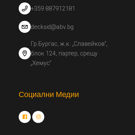
+359 887912181
decksid@abv.bg
Гр.Бургас, ж.к. „Славейков“,
блок 124, партер, срещу
„Хемус“
Социални Медии