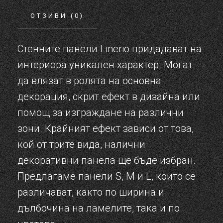
ОТЗИВИ (0)
Стенните панели Linerio придадават на
интериора уникален характер. Могат
да влязат в ролята на основна
декорация, скрит ефект в дизайна или
помощ за изграждане на различни
зони. Крайният ефект зависи от това,
кой от трите вида, налични
декоративни панела ще бъде избран.
Предлагаме панели S, M и L, които се
различават, както по ширина и
дълбочина на ламелите, така и по