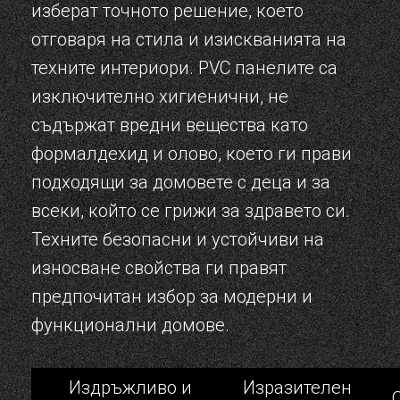
изберат точното решение, което
отговаря на стила и изискванията на
техните интериори. PVC панелите са
изключително хигиенични, не
съдържат вредни вещества като
формалдехид и олово, което ги прави
подходящи за домовете с деца и за
всеки, който се грижи за здравето си.
Техните безопасни и устойчиви на
износване свойства ги правят
предпочитан избор за модерни и
функционални домове.
Издръжливо и
Изразителен