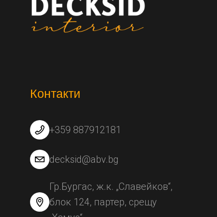
Контакти
+359 887912181
decksid@abv.bg
Гр.Бургас, ж.к. „Славейков“,
блок 124, партер, срещу