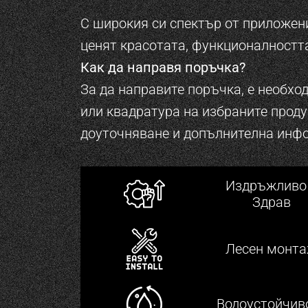
С широкия си спектър от приложени
ценят красотата, функционалността
Как да направя поръчка?
За да направите поръчка, е необхо
или квадратура на избраните проду
доуточняване и допълнителна инф
Издръжливо
Здрав
Лесен монт
Водоустойчив