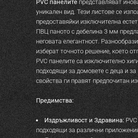
PVC панелите
представляват инова
уникален вид. Тези листове се изп
предоставяйки изключителна естет
ПВЦ паното с дебелина 3 мм предл
неговата елегантност. Разнообразие
изберат точното решение, което от
PVC панелите са изключително хиги
подходящи за домовете с деца и за 
свойства ги правят предпочитан и
Предимства:
Издръжливост и Здравина:
PVC 
подходящи за различни приложения