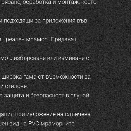
 рязане, обработка и монтаж, което
ви подходящи за приложения във
ат реален мрамор. Придават
амо с избърсване или измиване с
а широка гама от възможности за
и стилове.
а защита и безопасност в случай
дация при изложение на слънчева
ншен вид на PVC мраморните