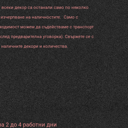
ИРОКОФОРМАТНИ СТЕННИ
 всеки декор са останали само по няколко
PS ПОДОВИ НАСТИЛКИ
АНЕЛИ
 изчерпване на наличностите. Само с
АПИЦИРАНИ ПАНЕЛИ
бходимост можем да съдействаме с транспорт
(след предварителна уговорка). Свържете се с
ИРОКОФОРМАТНИ СТЕННИ
 наличните декори и количества.
АНЕЛИ
а 2 до 4 работни дни