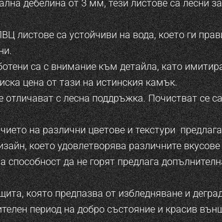
лна дебелина от 3 мм, тези листове са лесни за
Ц листове са устойчиви на вода, което ги пра
ни.
отени са с внимание към детайла, като имитир
иска цена от тази на истинския камък.
е отличават с лесна поддръжка. Почистват се с
чието на различни цветове и текстури предлаг
зайн, което удовлетворява различните вкусове 
та способност да не горят предлага допълнителн
щита, която предпазва от избледняване и дегра
ителен период на добро състояние и красив въ