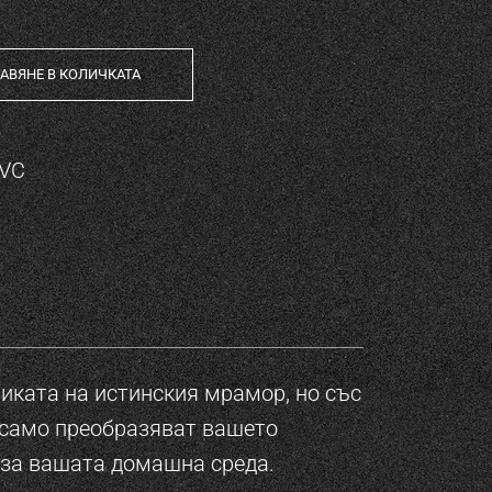
АВЯНЕ В КОЛИЧКАТА
quantity
PVC
тиката на истинския мрамор, но със
 само преобразяват вашето
и за вашата домашна среда.