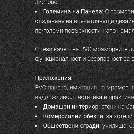
листове.
Големина на Панела:
С размери 
създаване на впечатляващи дизайн
по-големи повърхности, като нама
С тези качества PVC мраморните ли
функционалност и безопасност за 
Приложения:
PVC паната, имитация на мрамор п
издръжливост, естетика и практично
Домашен интериор:
стени на ба
Комерсиални обекти:
за хотели,
Обществени сгради:
училища, бо