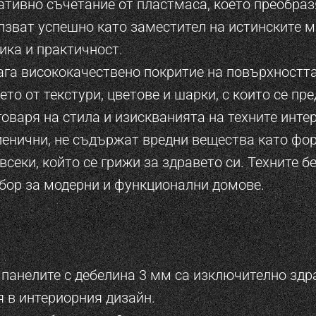
тивно съчетание от пластмаса, което преобра
олзват успешно като заместител на истинските 
ика и практичност.
ага висококачествено покритие на повърхността
то от текстури, цветове и шарки, с които се пр
говаря на стила и изискванията на техните инте
енични, не съдържат вредни вещества като фор
всеки, който се грижи за здравето си. Техните 
збор за модерни и функционални домове.
панелите с дебелина 3 мм са изключително здра
 в интериорния дизайн.