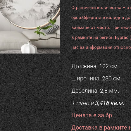
Ш
Ограничени количества – от
S
П
броя.Офертата е валидна до
Т
взимане от място. При нео
в рамките на регион Бургас 
Ш
нас за информация относно
П
Дължина: 122 см.
Широчина: 280 см.
Дебелина: 2,8 мм.
1 пано е
3,416 кв.м.
Цената е за бр.
Доставка в рамките н