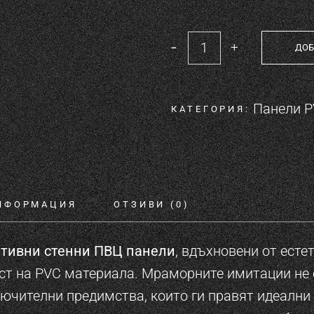
-
+
ДОБ
PVC панел - Calacatta 
Панели 
КАТЕГОРИЯ:
НФОРМАЦИЯ
ОТЗИВИ (0)
тивни стенни ПВЦ панели
, вдъхновени от есте
ст на PVC материала. Мраморните имитации не
лючителни предимства, които ги правят идеалн