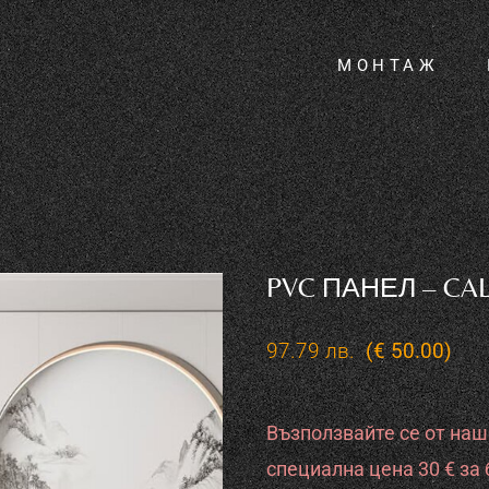
МОНТАЖ
О
П
П
О
П
П
PVC ПАНЕЛ – CA
S
П
97.79
лв.
(€ 50.00)
S
П
Възползвайте се от на
Т
S
специална цена 30 € за 