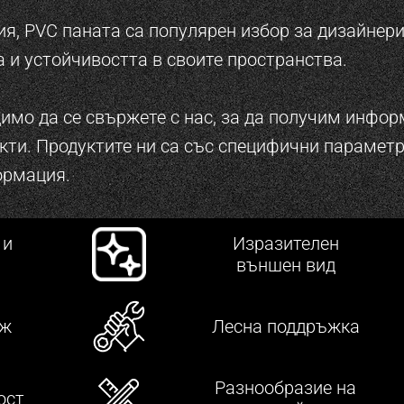
я, PVC паната са популярен избор за дизайнери
 и устойчивостта в своите пространства.
димо да се свържете с нас, за да получим инф
кти. Продуктите ни са със специфични параметр
ормация.
 и
Изразителен
външен вид
аж
Лесна поддръжка
Разнообразие на
ост