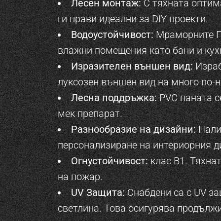
Лесен монтаж:
С тяхната оптима
ги прави идеални за DIY проекти.
Водоустойчивост:
Мраморните ПВ
влажни помещения като бани и кух
Изразителен външен вид:
Израб
луксозен външен вид на много по-н
Лесна поддръжка:
PVC паната с
мек препарат.
Разнообразие на дизайни:
Нали
персонализиране на интериорния ди
Огнустойчивост:
клас B1. Тяхна
на пожар.
UV Защита:
Снабдени са с UV за
светлина. Това осигурява продълж