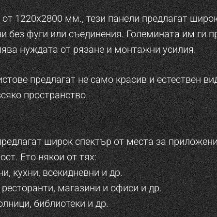
от 1220х2800 мм., тези панели предлагат широ
и без фуги или съединения. Големината им ги п
лява нуждата от рязане и монтажни усилия.
стове предлагат не само красив и естествен вид
всяко пространство.
редлагат широк спектър от места за приложение
ст. Ето някои от тях:
ни, кухни, всекидневни и др.
 ресторанти, магазини и офиси и др.
лници, библиотеки и др.