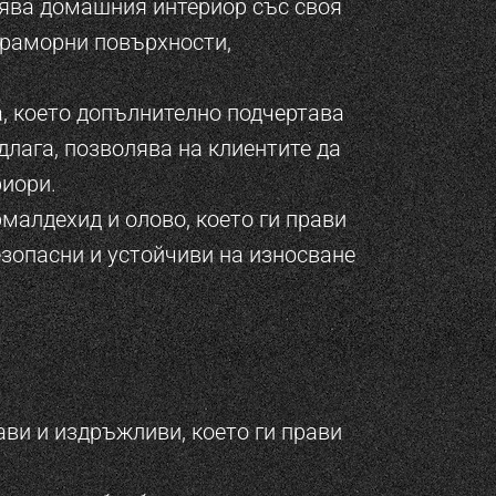
зява домашния интериор със своя
мраморни повърхности,
, което допълнително подчертава
едлага, позволява на клиентите да
риори.
малдехид и олово, което ги прави
безопасни и устойчиви на износване
ви и издръжливи, което ги прави