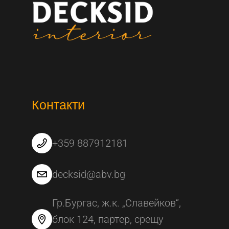
Контакти
+359 887912181
decksid@abv.bg
Гр.Бургас, ж.к. „Славейков“,
блок 124, партер, срещу